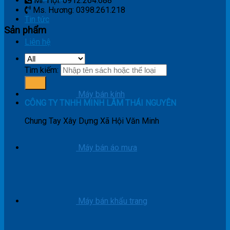
Mr. Hợi: 0912.264.688
Ms. Hương: 0398.261.218
Tin tức
Sản phẩm
Liên hệ
Tìm kiếm:
Máy bán kính
CÔNG TY TNHH MINH LÂM THÁI NGUYÊN
Chung Tay Xây Dựng Xã Hội Văn Minh
Máy bán áo mưa
Máy bán khẩu trang