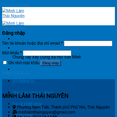
Skip to content
Đăng nhập
Tên tài khoản hoặc địa chỉ email
*
CÔNG TY TNHH MINH LÂM THÁI NGUYÊN
Mật khẩu
*
Chung Tay Xây Dựng Xã Hội Văn Minh
Ghi nhớ mật khẩu
Đăng nhập
Trang chủ
Quên mật khẩu?
Về chúng tôi
Máy bán hàng tự động
MINH LÂM THÁI NGUYÊN
Đại lý phân phối
Phường Nam Tiến, Thành phố Phổ Yên, Thái Nguyên
minhlamthainguyen@gmail.com
Tuyển dụng