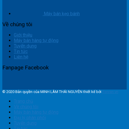
Máy bán kẹo bánh
Về chúng tôi
Giới thiệu
Máy bán hàng tự động
Tuyển dụng
Tin tức
Liên hệ
Fanpage Facebook
© 2020 Bản quyền của MINH LÂM THÁI NGUYÊN thiết kế bởi
Renren.vn
Trang chủ
Về chúng tôi
Máy bán hàng tự động
Đại lý phân phối
Tuyển dụng
Tin tức