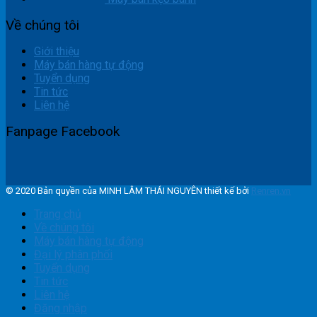
Về chúng tôi
Giới thiệu
Máy bán hàng tự động
Tuyển dụng
Tin tức
Liên hệ
Fanpage Facebook
© 2020 Bản quyền của MINH LÂM THÁI NGUYÊN thiết kế bởi
Renren.vn
Trang chủ
Về chúng tôi
Máy bán hàng tự động
Đại lý phân phối
Tuyển dụng
Tin tức
Liên hệ
Đăng nhập