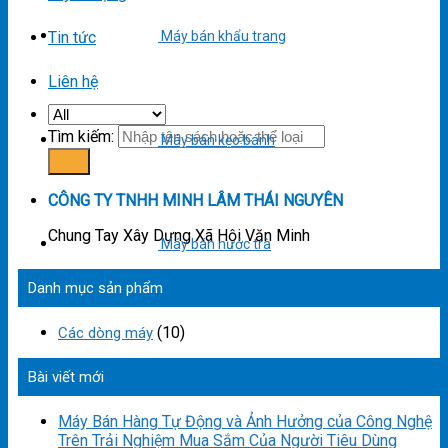
Tin tức
Máy bán khẩu trang
Liên hệ
Tìm kiếm:
Máy bán kẹo bánh
CÔNG TY TNHH MINH LÂM THÁI NGUYÊN
Chung Tay Xây Dựng Xã Hội Văn Minh
Máy bán nước trà
Danh mục sản phẩm
(10)
Các dòng máy
Bài viết mới
Máy Bán Hàng Tự Động và Ảnh Hưởng của Công Nghệ
Trên Trải Nghiệm Mua Sắm Của Người Tiêu Dùng