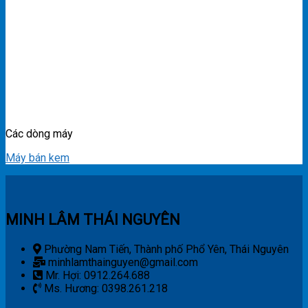
Các dòng máy
Máy bán kem
MINH LÂM THÁI NGUYÊN
Phường Nam Tiến, Thành phố Phổ Yên, Thái Nguyên
minhlamthainguyen@gmail.com
Mr. Hợi: 0912.264.688
Ms. Hương: 0398.261.218