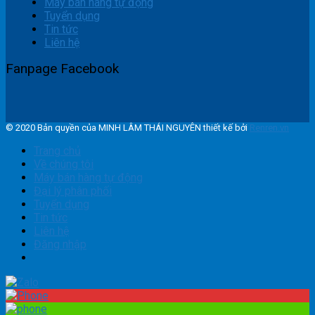
Máy bán hàng tự động
Tuyển dụng
Tin tức
Liên hệ
Fanpage Facebook
© 2020 Bản quyền của MINH LÂM THÁI NGUYÊN thiết kế bởi
Renren.vn
Trang chủ
Về chúng tôi
Máy bán hàng tự động
Đại lý phân phối
Tuyển dụng
Tin tức
Liên hệ
Đăng nhập