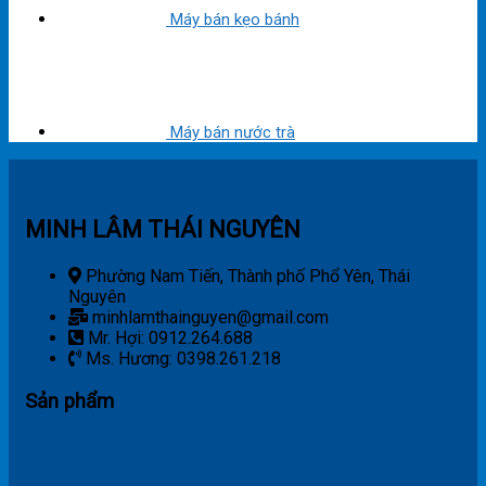
Máy bán kẹo bánh
Máy bán nước trà
MINH LÂM THÁI NGUYÊN
Phường Nam Tiến, Thành phố Phổ Yên, Thái
Nguyên
minhlamthainguyen@gmail.com
Mr. Hợi: 0912.264.688
Ms. Hương: 0398.261.218
Sản phẩm