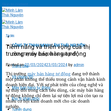
Skip to content
Tin tức
CÔNG TY TNHH MINH LÂM THÁI NGUYÊN
Tiềm năng và triển vọng của thị
trường máy bán hàng tự động
Chung Tay Xây Dựng Xã Hội Văn Minh
Posted on
22/03/2024
23/03/2024
by
admin
Trang chủ
Thị trường
máy bán hàng tự động
đang trở thành
Về chúng tôi
một phần không thể thiếu trong cảnh vận hành kinh
doanh hiện đại. Với sự phát triển của công nghệ và
Máy bán hàng tự động
sự thay đổi trong cách tiêu dùng, các máy bán hàng
tự động không chỉ đem lại sự tiện lợi mà còn tạo ra
Đại lý phân phối
nhiều cơ hội kinh doanh mới cho các doanh
nghiệp.
Tuyển dụng